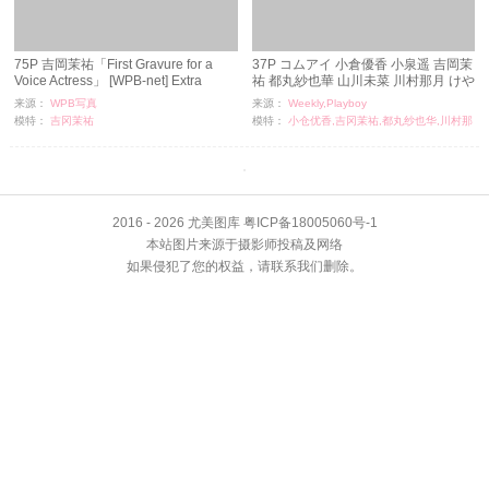
75P 吉岡茉祐「First Gravure for a
37P コムアイ 小倉優香 小泉遥 吉岡茉
Voice Actress」 [WPB-net] Extra
祐 都丸紗也華 山川未菜 川村那月 けや
EX726
き坂46 [Weekly Playboy] 2018年
来源：
WPB写真
来源：
Weekly,Playboy
No.27 写真杂志
模特：
吉冈茉祐
模特：
小仓优香,吉冈茉祐,都丸纱也华,川村那
浏览：
201
月
时间：
11-24
浏览：
77
时间：
11-24
2016 - 2026 尤美图库 粤ICP备18005060号-1
本站图片来源于摄影师投稿及网络
如果侵犯了您的权益，请联系我们删除。